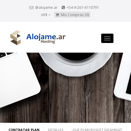
@alojame.ar
+54-9-261-6110791
Mis Compras (0)
AR$
Toggle
navigation
CONTRATAR PLAN
DETALLES
¿QUE ES MICROSOFT EXCAHNGE?