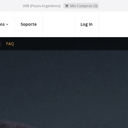
Mis Compras (0)
AR$ (Pesos Argentinos)
ios
Soporte
Log In
FAQ